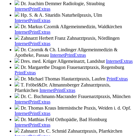
Dr. Joachim Demmer
Radiologie, Straubing
Internet
Print
Extras
Hp. S. & A. Sitaridis
Naturheilpraxis, Ulm
Internet
Print
Extras
Dr. Markus Czornik
Allgemeinmedizin, Waldkirchen
Internet
Print
Extras
Zahnarzt Herbert Franz
Zahnarztpraxis, Nördlingen
Internet
Print
Extras
Dr. Czornik & Ch. Lindinger
Allgemeinmedizin &
Apotheke, Passau
Internet
Print
Extras
Dres. med. Krüger
Allgemeinarzt, Landshut
Internet
Extras
Dr. Margarethe Dragon
Frauenarztpraxis, Regensburg
Print
Extras
Dr. Michael Thomas
Hautarztpraxis, Laufen
Print
Extras
T. Fröbel&Dr. Altmannsberger
Zahnarztpraxis,
Pfarrkirchen
Internet
Print
Extras
Dr. C. Buchmann-Macrander
Frauenarztpraxis, München
Internet
Print
Extras
Dr. Thomas Kraus
Internistische Praxis, Weiden i. d. Opf.
Internet
Print
Extras
Dr. Matthias Feld
Orthopädie, Bad Homburg
Internet
Print
Extras
Zahnarzt Dr. C. Schmid
Zahnarztpraxis, Pfarrkirchen