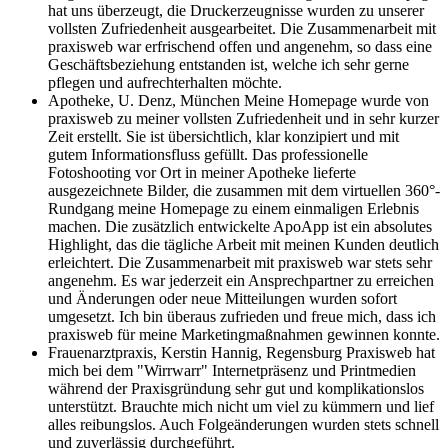
hat uns überzeugt, die Druckerzeugnisse wurden zu unserer
vollsten Zufriedenheit ausgearbeitet. Die Zusammenarbeit mit
praxisweb war erfrischend offen und angenehm, so dass eine
Geschäftsbeziehung entstanden ist, welche ich sehr gerne
pflegen und aufrechterhalten möchte.
Apotheke, U. Denz, München
Meine Homepage wurde von
praxisweb zu meiner vollsten Zufriedenheit und in sehr kurzer
Zeit erstellt. Sie ist übersichtlich, klar konzipiert und mit
gutem Informationsfluss gefüllt. Das professionelle
Fotoshooting vor Ort in meiner Apotheke lieferte
ausgezeichnete Bilder, die zusammen mit dem virtuellen 360°-
Rundgang meine Homepage zu einem einmaligen Erlebnis
machen. Die zusätzlich entwickelte ApoApp ist ein absolutes
Highlight, das die tägliche Arbeit mit meinen Kunden deutlich
erleichtert. Die Zusammenarbeit mit praxisweb war stets sehr
angenehm. Es war jederzeit ein Ansprechpartner zu erreichen
und Änderungen oder neue Mitteilungen wurden sofort
umgesetzt. Ich bin überaus zufrieden und freue mich, dass ich
praxisweb für meine Marketingmaßnahmen gewinnen konnte.
Frauenarztpraxis, Kerstin Hannig, Regensburg
Praxisweb hat
mich bei dem "Wirrwarr" Internetpräsenz und Printmedien
während der Praxisgründung sehr gut und komplikationslos
unterstützt. Brauchte mich nicht um viel zu kümmern und lief
alles reibungslos. Auch Folgeänderungen wurden stets schnell
und zuverlässig durchgeführt.