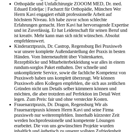
Orthopädie und Unfallchirurgie ZOOOM MED, Dr. med.
Eduard Erdeljac | Facharzt für Orthopädie, München
Wer
Herrn Kavi engagiert erhält professionelle Arbeit auf
höchstem Niveau. Ich habe zuvor schon schlechte
Erfahrungen gemacht. Herr Kavi hat hervorragende Expertise
und ist Zuverlässig. Er hat Leidenschaft für seinen Beruf und
ist kreativ. Mehr kann man sich nicht wünschen. Absolut
empfehlenswert.
Kinderarztpraxis, Dr. Castrop, Regensburg
Bei Praxisweb
war unsere komplette Außendarstellung der Praxis in besten
Händen. Vom Internetauftritt über Visitenkarten,
Rezeptblöcke und Mitarbeiterbekleidung war alles in einem
rundum-sorglos Paket enthalten. Der schnelle und
unkomplizierte Service, sowie die fachliche Kompetenz von
Praxisweb haben uns komplett überzeugt. Wir können
Praxisweb allen Kollegen empfehlen, die sich aus zeitlichen
Gründen nicht um Details selber kümmern können und
möchten, die aber trotzdem auf Perfektion im Detail Wert
legen. Zum Preis: fair und ohne versteckte Kosten.
Frauenarztpraxis, Dr. Dragon, Regensburg
Wir als
Frauenarztpraxis können Herrn Kavi und seine Firma
praxisweb nur weiterempfehlen. Innerhalb kürzester Zeit
werden hochprofessionelle und kompetente Lösungen
erarbeitet. Die von uns gewünschten Projekte wurden
inhaltlich und ästhetisch zu unserer vollsten Zufriedenheit