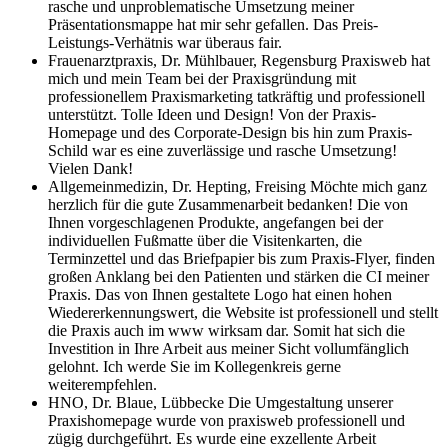
rasche und unproblematische Umsetzung meiner
Präsentationsmappe hat mir sehr gefallen. Das Preis-
Leistungs-Verhätnis war überaus fair.
Frauenarztpraxis, Dr. Mühlbauer, Regensburg
Praxisweb hat
mich und mein Team bei der Praxisgründung mit
professionellem Praxismarketing tatkräftig und professionell
unterstützt. Tolle Ideen und Design! Von der Praxis-
Homepage und des Corporate-Design bis hin zum Praxis-
Schild war es eine zuverlässige und rasche Umsetzung!
Vielen Dank!
Allgemeinmedizin, Dr. Hepting, Freising
Möchte mich ganz
herzlich für die gute Zusammenarbeit bedanken! Die von
Ihnen vorgeschlagenen Produkte, angefangen bei der
individuellen Fußmatte über die Visitenkarten, die
Terminzettel und das Briefpapier bis zum Praxis-Flyer, finden
großen Anklang bei den Patienten und stärken die CI meiner
Praxis. Das von Ihnen gestaltete Logo hat einen hohen
Wiedererkennungswert, die Website ist professionell und stellt
die Praxis auch im www wirksam dar. Somit hat sich die
Investition in Ihre Arbeit aus meiner Sicht vollumfänglich
gelohnt. Ich werde Sie im Kollegenkreis gerne
weiterempfehlen.
HNO, Dr. Blaue, Lübbecke
Die Umgestaltung unserer
Praxishomepage wurde von praxisweb professionell und
zügig durchgeführt. Es wurde eine exzellente Arbeit