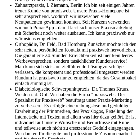
Zahnarztpraxis, I. Ziemann, Berlin
Ich bin seit einigen Jahren
treuer Kunde von praxisweb. Unsere Praxis-Homepage ist
sehr ansprechend, wodurch wir inzwischen viele
Neutpatienten gewinnen konnten. Seit Kurzem verwenden
wir auch PraxisApp - damit lässt sich unser Praxismarketing
mit Sicherheit noch weiter ausbauen. Ich kann praxisweb nur
wärmstens empfehlen.
Orthopädie, Dr. Feld, Bad Homburg
Zunächst möchte ich den
sehr netten, persönlichen Kontakt mit praxisweb hervorheben.
Die garantierte 24-Stunden Erreichbarkeit ist hier kein leeres
Werbeversprechen, sondern tatsächlicher Kundenservice!
Man kann sich stets auf zielführende Lösungvorschläge
verlassen, die kompetent und professionell umgesetzt werden.
Rundum ist praxisweb nur zu empfehlen, da das Gesamtpaket
einfach stimmig ist.
Diabetolologische Schwerpunktpraxis, Dr. Thomas Kraus,
Weiden i. d. Opf.
Wir haben die Firma "praxisweb - Der
Spezialist für Praxisweb" beauftragt unser Praxis-Marketing
zu verbessern. Es erfolgte eine reibungslose und geduldige
Erarbeitung der Printmedien, des Praxislogos, Erstellung der
Internetseite mit Texten und allem was hier dazu gehört. Er ist
individuell auf unsere Wünsche und Bedürfnisse mit Ruhe
und teilweise auch nicht zu ersetzender Geduld eingegangen.
Wir danken für die gute und professionelle Zusammenarbeit