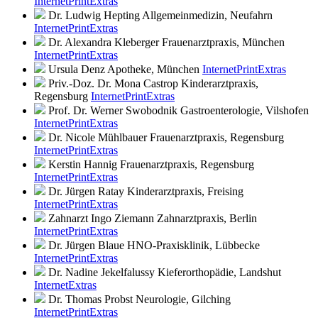
Internet
Print
Extras
Dr. Ludwig Hepting
Allgemeinmedizin, Neufahrn
Internet
Print
Extras
Dr. Alexandra Kleberger
Frauenarztpraxis, München
Internet
Print
Extras
Ursula Denz
Apotheke, München
Internet
Print
Extras
Priv.-Doz. Dr. Mona Castrop
Kinderarztpraxis,
Regensburg
Internet
Print
Extras
Prof. Dr. Werner Swobodnik
Gastroenterologie, Vilshofen
Internet
Print
Extras
Dr. Nicole Mühlbauer
Frauenarztpraxis, Regensburg
Internet
Print
Extras
Kerstin Hannig
Frauenarztpraxis, Regensburg
Internet
Print
Extras
Dr. Jürgen Ratay
Kinderarztpraxis, Freising
Internet
Print
Extras
Zahnarzt Ingo Ziemann
Zahnarztpraxis, Berlin
Internet
Print
Extras
Dr. Jürgen Blaue
HNO-Praxisklinik, Lübbecke
Internet
Print
Extras
Dr. Nadine Jekelfalussy
Kieferorthopädie, Landshut
Internet
Extras
Dr. Thomas Probst
Neurologie, Gilching
Internet
Print
Extras