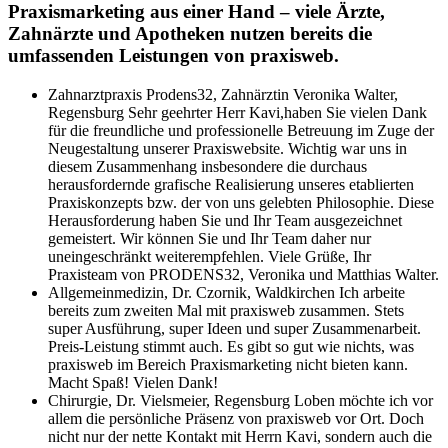
Praxismarketing aus einer Hand – viele Ärzte,
Zahnärzte und Apotheken nutzen bereits die
umfassenden Leistungen von praxisweb.
Zahnarztpraxis Prodens32, Zahnärztin Veronika Walter,
Regensburg
Sehr geehrter Herr Kavi,haben Sie vielen Dank
für die freundliche und professionelle Betreuung im Zuge der
Neugestaltung unserer Praxiswebsite. Wichtig war uns in
diesem Zusammenhang insbesondere die durchaus
herausfordernde grafische Realisierung unseres etablierten
Praxiskonzepts bzw. der von uns gelebten Philosophie. Diese
Herausforderung haben Sie und Ihr Team ausgezeichnet
gemeistert. Wir können Sie und Ihr Team daher nur
uneingeschränkt weiterempfehlen. Viele Grüße, Ihr
Praxisteam von PRODENS32, Veronika und Matthias Walter.
Allgemeinmedizin, Dr. Czornik, Waldkirchen
Ich arbeite
bereits zum zweiten Mal mit praxisweb zusammen. Stets
super Ausführung, super Ideen und super Zusammenarbeit.
Preis-Leistung stimmt auch. Es gibt so gut wie nichts, was
praxisweb im Bereich Praxismarketing nicht bieten kann.
Macht Spaß! Vielen Dank!
Chirurgie, Dr. Vielsmeier, Regensburg
Loben möchte ich vor
allem die persönliche Präsenz von praxisweb vor Ort. Doch
nicht nur der nette Kontakt mit Herrn Kavi, sondern auch die