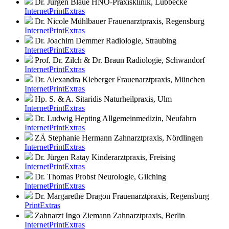
Dr. Jürgen Blaue
HNO-Praxisklinik, Lübbecke
Internet
Print
Extras
Dr. Nicole Mühlbauer
Frauenarztpraxis, Regensburg
Internet
Print
Extras
Dr. Joachim Demmer
Radiologie, Straubing
Internet
Print
Extras
Prof. Dr. Zilch & Dr. Braun
Radiologie, Schwandorf
Internet
Print
Extras
Dr. Alexandra Kleberger
Frauenarztpraxis, München
Internet
Print
Extras
Hp. S. & A. Sitaridis
Naturheilpraxis, Ulm
Internet
Print
Extras
Dr. Ludwig Hepting
Allgemeinmedizin, Neufahrn
Internet
Print
Extras
ZÄ Stephanie Hermann
Zahnarztpraxis, Nördlingen
Internet
Print
Extras
Dr. Jürgen Ratay
Kinderarztpraxis, Freising
Internet
Print
Extras
Dr. Thomas Probst
Neurologie, Gilching
Internet
Print
Extras
Dr. Margarethe Dragon
Frauenarztpraxis, Regensburg
Print
Extras
Zahnarzt Ingo Ziemann
Zahnarztpraxis, Berlin
Internet
Print
Extras