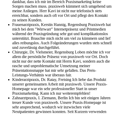
dankbar, dass ich mir im Bereich Praxismarketing keine
Sorgen machen muss. praxisweb kümmert sich umgehend um
meine Anliegen. Herr Kavi ist nicht nur telefonisch stets
erreichbar, sondern auch oft vor Ort und pflegt den Kontakt
zu seinen Kunden.
Frauenarztpraxis, Kerstin Hannig, Regensburg
Praxisweb hat
mich bei dem "Wirrwarr" Internetpräsenz und Printmedien
während der Praxisgründung sehr gut und komplikationslos
unterstützt. Brauchte mich nicht um viel zu kümmern und lief
alles reibungslos. Auch Folgeänderungen wurden stets schnell
und zuverlässig durchgeführt.
Chirurgie, Dr. Vielsmeier, Regensburg
Loben möchte ich vor
allem die persönliche Präsenz von praxisweb vor Ort. Doch
nicht nur der nette Kontakt mit Herrn Kavi, sondern auch die
rasche und unproblematische Umsetzung meiner
Präsentationsmappe hat mir sehr gefallen. Das Preis-
Leistungs-Verhätnis war überaus fair.
Kinderarztpraxis, Dr. Ratay, Freising
Ich liebe das Produkt
unserer gemeinsamen Arbeit mit praxisweb. Unsere Praxis-
Homepage war ein sehr professioneller Start in unser
Praxismarketing. Kann ich nur weiterempfehlen!
Zahnarztpraxis, I. Ziemann, Berlin
Ich bin seit einigen Jahren
treuer Kunde von praxisweb. Unsere Praxis-Homepage ist
sehr ansprechend, wodurch wir inzwischen viele
Neutpatienten gewinnen konnten. Seit Kurzem verwenden