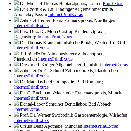
Dr. Michael Thomas
Hautarztpraxis, Laufen
Print
Extras
Dr. Czornik & Ch. Lindinger
Allgemeinmedizin &
Apotheke, Passau
Internet
Print
Extras
Zahnarzt Herbert Franz
Zahnarztpraxis, Nördlingen
Internet
Print
Extras
Priv.-Doz. Dr. Mona Castrop
Kinderarztpraxis,
Regensburg
Internet
Print
Extras
Dr. Thomas Kraus
Internistische Praxis, Weiden i. d. Opf.
Internet
Print
Extras
T. Fröbel&Dr. Altmannsberger
Zahnarztpraxis,
Pfarrkirchen
Internet
Print
Extras
Dres. med. Krüger
Allgemeinarzt, Landshut
Internet
Extras
Zahnarzt Dr. C. Schmid
Zahnarztpraxis, Pfarrkirchen
Internet
Print
Extras
Dr. Matthias Feld
Orthopädie, Bad Homburg
Internet
Print
Extras
Dr. C. Buchmann-Macrander
Frauenarztpraxis, München
Internet
Print
Extras
Dental-Labor Schreiner
Dentallabor, Bad Abbach
Internet
Extras
Prof. Dr. Werner Swobodnik
Gastroenterologie, Vilshofen
Internet
Print
Extras
Ursula Denz
Apotheke, München
Internet
Print
Extras