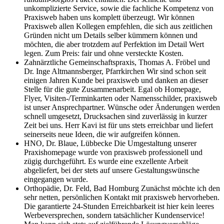
unkomplizierte Service, sowie die fachliche Kompetenz von
Praxisweb haben uns komplett überzeugt. Wir können
Praxisweb allen Kollegen empfehlen, die sich aus zeitlichen
Gründen nicht um Details selber kümmern können und
möchten, die aber trotzdem auf Perfektion im Detail Wert
legen. Zum Preis: fair und ohne versteckte Kosten.
Zahnärztliche Gemeinschaftspraxis, Thomas A. Fröbel und
Dr. Inge Altmannsberger, Pfarrkirchen
Wir sind schon seit
einigen Jahren Kunde bei praxisweb und danken an dieser
Stelle für die gute Zusammenarbeit. Egal ob Homepage,
Flyer, Visiten-/Terminkarten oder Namensschilder, praxisweb
ist unser Ansprechpartner. Wünsche oder Änderungen werden
schnell umgesetzt, Drucksachen sind zuverlässig in kurzer
Zeit bei uns. Herr Kavi ist für uns stets erreichbar und liefert
seinerseits neue Ideen, die wir aufgreifen können.
HNO, Dr. Blaue, Lübbecke
Die Umgestaltung unserer
Praxishomepage wurde von praxisweb professionell und
zügig durchgeführt. Es wurde eine exzellente Arbeit
abgeliefert, bei der stets auf unsere Gestaltungswünsche
eingegangen wurde.
Orthopädie, Dr. Feld, Bad Homburg
Zunächst möchte ich den
sehr netten, persönlichen Kontakt mit praxisweb hervorheben.
Die garantierte 24-Stunden Erreichbarkeit ist hier kein leeres
Werbeversprechen, sondern tatsächlicher Kundenservice!