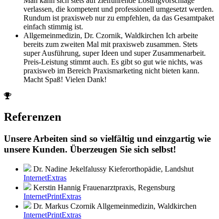
Man kann sich stets auf zielführende Lösungvorschläge
verlassen, die kompetent und professionell umgesetzt werden.
Rundum ist praxisweb nur zu empfehlen, da das Gesamtpaket
einfach stimmig ist.
Allgemeinmedizin, Dr. Czornik, Waldkirchen
Ich arbeite
bereits zum zweiten Mal mit praxisweb zusammen. Stets
super Ausführung, super Ideen und super Zusammenarbeit.
Preis-Leistung stimmt auch. Es gibt so gut wie nichts, was
praxisweb im Bereich Praxismarketing nicht bieten kann.
Macht Spaß! Vielen Dank!
Referenzen
Unsere Arbeiten sind so vielfältig und einzgartig wie
unsere Kunden. Überzeugen Sie sich selbst!
Dr. Nadine Jekelfalussy
Kieferorthopädie, Landshut
Internet
Extras
Kerstin Hannig
Frauenarztpraxis, Regensburg
Internet
Print
Extras
Dr. Markus Czornik
Allgemeinmedizin, Waldkirchen
Internet
Print
Extras