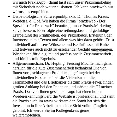
wir auch PraxisApp - damit lässt sich unser Praxismarketing
mit Sicherheit noch weiter ausbauen. Ich kann praxisweb nur
wärmstens empfehlen.
Diabetolologische Schwerpunktpraxis, Dr. Thomas Kraus,
Weiden i. d. Opf.
Wir haben die Firma "praxisweb - Der
Spezialist für Praxisweb" beauftragt unser Praxis-Marketing
zu verbessern. Es erfolgte eine reibungslose und geduldige
Erarbeitung der Printmedien, des Praxislogos, Erstellung der
Internetseite mit Texten und allem was hier dazu gehört. Er ist
individuell auf unsere Wünsche und Bedürfnisse mit Ruhe
und teilweise auch nicht zu ersetzender Geduld eingegangen.
Wir danken für die gute und professionelle Zusammenarbeit
und für das tolle Ergebnis.
Allgemeinmedizin, Dr. Hepting, Freising
Möchte mich ganz
herzlich für die gute Zusammenarbeit bedanken! Die von
Ihnen vorgeschlagenen Produkte, angefangen bei der
individuellen Fußmatte über die Visitenkarten, die
Terminzettel und das Briefpapier bis zum Praxis-Flyer, finden
großen Anklang bei den Patienten und stärken die CI meiner
Praxis. Das von Ihnen gestaltete Logo hat einen hohen
Wiedererkennungswert, die Website ist professionell und stellt
die Praxis auch im www wirksam dar. Somit hat sich die
Investition in Ihre Arbeit aus meiner Sicht vollumfänglich
gelohnt. Ich werde Sie im Kollegenkreis gerne
weiterempfehlen.