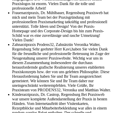
Praxislogos ist enorm. Vielen Dank für die tolle und
professionelle Arbeit!
Frauenarztpraxis, Dr. Mühlbauer, Regensburg
Praxisweb hat
mich und mein Team bei der Praxisgründung mit
professionellem Praxismarketing tatkräftig und professionell
unterstützt. Tolle Ideen und Design! Von der Praxis-
Homepage und des Corporate-Design bis hin zum Praxis-
Schild war es eine zuverlässige und rasche Umsetzung!
Vielen Dank!
Zahnarztpraxis Prodens32, Zahnärztin Veronika Walter,
Regensburg
Sehr geehrter Herr Kavi,haben Sie vielen Dank
für die freundliche und professionelle Betreuung im Zuge der
Neugestaltung unserer Praxiswebsite. Wichtig war uns in
diesem Zusammenhang insbesondere die durchaus
herausfordernde grafische Realisierung unseres etablierten
Praxiskonzepts bzw. der von uns gelebten Philosophie. Diese
Herausforderung haben Sie und Ihr Team ausgezeichnet
gemeistert. Wir können Sie und Ihr Team daher nur
uneingeschränkt weiterempfehlen. Viele Grüße, Ihr
Praxisteam von PRODENS32, Veronika und Matthias Walter.
Kinderarztpraxis, Dr. Castrop, Regensburg
Bei Praxisweb
war unsere komplette Außendarstellung der Praxis in besten
Händen. Vom Internetauftritt über Visitenkarten,
Rezeptblöcke und Mitarbeiterbekleidung war alles in einem
rundum-sorglos Paket enthalten. Der schnelle und