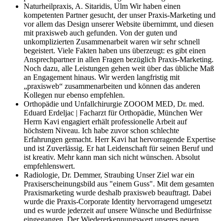
Naturheilpraxis, A. Sitaridis, Ulm
Wir haben einen
kompetenten Partner gesucht, der unser Praxis-Marketing und
vor allem das Design unserer Website übernimmt, und diesen
mit praxisweb auch gefunden. Von der guten und
unkomplizierten Zusammenarbeit waren wir sehr schnell
begeistert. Viele Fakten haben uns überzeugt: es gibt einen
Ansprechpartner in allen Fragen bezüglich Praxis-Marketing.
Noch dazu, alle Leistungen gehen weit über das übliche Maß
an Engagement hinaus. Wir werden langfristig mit
„praxisweb“ zusammenarbeiten und können das anderen
Kollegen nur ebenso empfehlen.
Orthopädie und Unfallchirurgie ZOOOM MED, Dr. med.
Eduard Erdeljac | Facharzt für Orthopädie, München
Wer
Herrn Kavi engagiert erhält professionelle Arbeit auf
höchstem Niveau. Ich habe zuvor schon schlechte
Erfahrungen gemacht. Herr Kavi hat hervorragende Expertise
und ist Zuverlässig. Er hat Leidenschaft für seinen Beruf und
ist kreativ. Mehr kann man sich nicht wünschen. Absolut
empfehlenswert.
Radiologie, Dr. Demmer, Straubing
Unser Ziel war ein
Praxiserscheinungsbild aus "einem Guss". Mit dem gesamten
Praxismarketing wurde deshalb praxisweb beauftragt. Dabei
wurde die Praxis-Corporate Identity hervorragend umgesetzt
und es wurde jederzeit auf unsere Wünsche und Bedürfnisse
eingegangen. Der Wiedererkennungswert unseres neuen